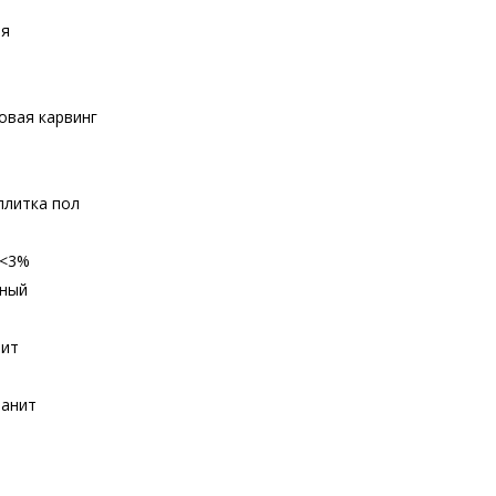
ия
овая карвинг
плитка пол
b<3%
нный
нит
ранит