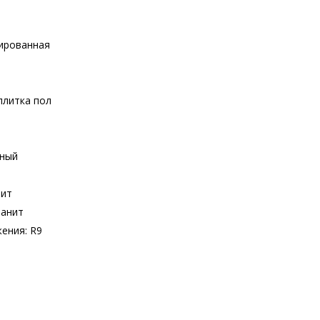
лированная
плитка пол
нный
нит
ранит
ения: R9