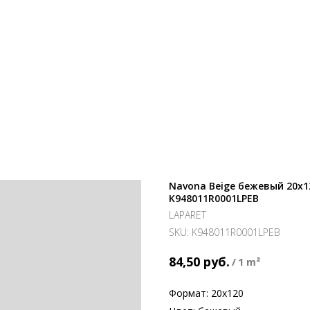
Navona Beige бежевый 20x
K948011R0001LPEB
LAPARET
SKU:
K948011R0001LPEB
руб.
84,50
/
1 m²
Формат: 20х120