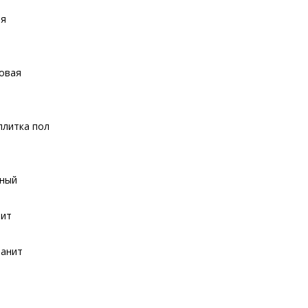
ия
товая
плитка пол
нный
нит
ранит