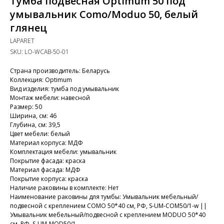
Тумба подвесная Optimum 50 под
умывальник Como/Moduo 50, белый
глянец
LAPARET
SKU:
LO-WCAB-50-01
Страна производитель: Беларусь
Коллекция: Optimum
Вид изделия: тумба под умывальник
Монтаж мебели: навесной
Размер: 50
Ширина, см: 46
Глубина, см: 39,5
Цвет мебели: белый
Материал корпуса: МДФ
Комплектация мебели: умывальник
Покрытие фасада: краска
Материал фасада: МДФ
Покрытие корпуса: краска
Наличие раковины в комплекте: Нет
Наименование раковины для тумбы: Умывальник мебельный/
подвесной с креплением COMO 50*40 см, РФ, S-UM-COM50/1-w ||
Умывальник мебельный/подвесной с креплением MODUO 50*40
см, РФ, S-UM-MOD50/1