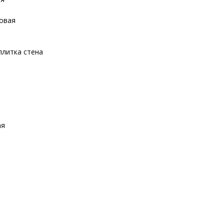
товая
плитка стена
ая