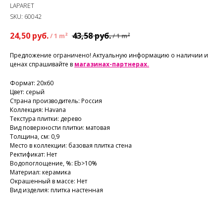
LAPARET
SKU:
60042
24,50
руб.
43,58
руб.
/
1 m²
/
1 m²
Предложение ограничено! Актуальную информацию о наличии и
ценах спрашивайте в
магазинах-партнерах.
Формат: 20х60
Цвет: серый
Страна производитель: Россия
Коллекция: Havana
Текстура плитки: дерево
Вид поверхности плитки: матовая
Толщина, см: 0,9
Место в коллекции: базовая плитка стена
Ректификат: Нет
Водопоглощение, %: Еb>10%
Материал: керамика
Окрашенный в массе: Нет
Вид изделия: плитка настенная