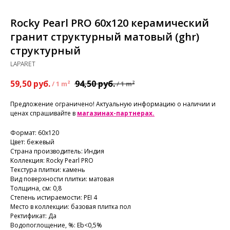
Rocky Pearl PRO 60x120 керамический
гранит структурный матовый (ghr)
структурный
LAPARET
59,50
руб.
94,50
руб.
/
1 m²
/
1 m²
Предложение ограничено! Актуальную информацию о наличии и
ценах спрашивайте в
магазинах-партнерах.
Формат: 60х120
Цвет: бежевый
Страна производитель: Индия
Коллекция: Rocky Pearl PRO
Текстура плитки: камень
Вид поверхности плитки: матовая
Толщина, см: 0,8
Степень истираемости: PEI 4
Место в коллекции: базовая плитка пол
Ректификат: Да
Водопоглощение, %: Еb<0,5%